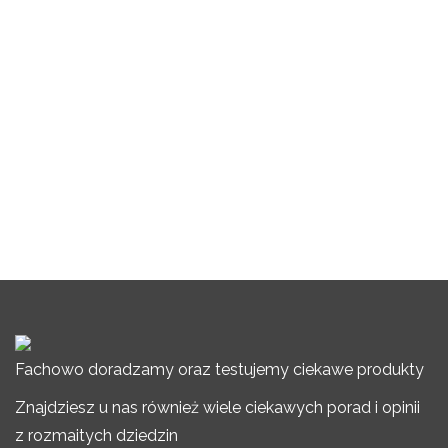
Fachowo doradzamy oraz testujemy ciekawe produkty
Znajdziesz u nas również wiele ciekawych porad i opinii
z rozmaitych dziedzin