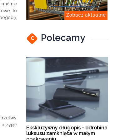
erać nie
towej to
 pogodę,
Polecamy
C
 trzeźwy
 przyjąć
Ekskluzywny długopis - odrobina
luksusu zamknięta w małym
opakowaniu