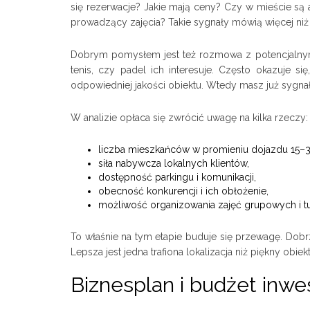
się rezerwacje? Jakie mają ceny? Czy w mieście są
prowadzący zajęcia? Takie sygnały mówią więcej ni
Dobrym pomysłem jest też rozmowa z potencjalnymi k
tenis, czy padel ich interesuje. Często okazuje si
odpowiedniej jakości obiektu. Wtedy masz już sygnał,
W analizie opłaca się zwrócić uwagę na kilka rzeczy:
liczba mieszkańców w promieniu dojazdu 15–3
siła nabywcza lokalnych klientów,
dostępność parkingu i komunikacji,
obecność konkurencji i ich obłożenie,
możliwość organizowania zajęć grupowych i tu
To właśnie na tym etapie buduje się przewagę. Do
Lepsza jest jedna trafiona lokalizacja niż piękny obie
Biznesplan i budżet inwes