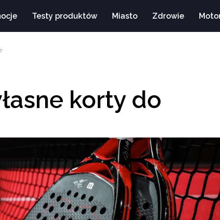
mocje
Testy produktów
Miasto
Zdrowie
Moto
?
łasne korty do