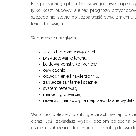
Bez porządnego planu finansowego nawet najlepsz
tylko koszt budowy, ale też prognozę przychodów,
szczególnie istotne, bo liczba wejść bywa zmienna.
ferie albo święta.
W budżecie uwzględnij:
zakup lub dzierżawę gruntu,
przygotowanie terenu,
budowę konstrukcji kortów,
oświetlenie,
odwodnienie i nawierzchnię,
zaplecze sanitarne i szatnie,
system rezerwacji,
marketing otwarcia,
rezerwę finansową na nieprzewidziane wydatki
Warto też policzyć, po ilu godzinach wynajmu dzi
obraz. Jeśli zakładasz wysoki poziom obłożenia od
ostrożne założenia i dodać bufor. Tak robią doświadc