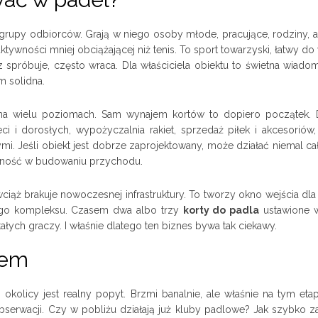
j grupy odbiorców. Grają w niego osoby młode, pracujące, rodziny, 
ktywności mniej obciążającej niż tenis. To sport towarzyski, łatwy do 
 spróbuje, często wraca. Dla właściciela obiektu to świetna wiado
m solidna.
a wielu poziomach. Sam wynajem kortów to dopiero początek.
 i dorosłych, wypożyczalnia rakiet, sprzedaż piłek i akcesoriów, t
. Jeśli obiekt jest dobrze zaprojektowany, może działać niemal cał
czność w budowaniu przychodu.
ciąż brakuje nowoczesnej infrastruktury. To tworzy okno wejścia dl
ego kompleksu. Czasem dwa albo trzy
korty do padla
ustawione 
tałych graczy. I właśnie dlatego ten biznes bywa tak ciekawy.
tem
kolicy jest realny popyt. Brzmi banalnie, ale właśnie na tym etap
bserwacji. Czy w pobliżu działają już kluby padlowe? Jak szybko za