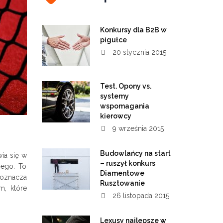
Konkursy dla B2B w
pigułce
20 stycznia 2015
Test. Opony vs.
systemy
wspomagania
kierowcy
9 września 2015
Budowlańcy na start
wia się w
– ruszył konkurs
nego. To
Diamentowe
e oznacza
Rusztowanie
m, które
26 listopada 2015
Lexusy najlepsze w