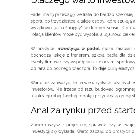
Padel ma tę przewagę, że trafia do bardzo szerokie
sportu po trzydziestce, a także osoby, które szukają a
wyjątkowo „uzależniający” w dobrym sensie. Kto raz
rotacja klientów może być wysoka, a lojalność całkie
W praktyce
inwestycja w padel
może zarabiać n
dochodzą lekcje z trenerem, szkoła padla dla dzieci
eventy firmowe czy współpraca z markami sportowymi
od rana do późnego wieczora. To daje dużą elasty
Warto też zauważyć, że na wielu rynkach lokalnych w
inwestorów. Nie trzeba od razu budować ogromn
lokalizacji robią świetną robotę i przyciągają grupę s
Analiza rynku przed star
Zanim ruszysz z projektem, sprawdź, czy w Twojej o
inwestycji się wykłada. Warto zacząć od prostych o