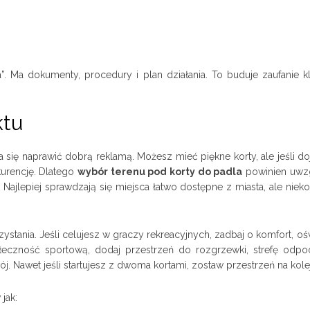
. Ma dokumenty, procedury i plan działania. To buduje zaufanie kl
ktu
a się naprawić dobrą reklamą. Możesz mieć piękne korty, ale jeśli do
kurencję. Dlatego
wybór terenu pod korty do padla
powinien uwz
 Najlepiej sprawdzają się miejsca łatwo dostępne z miasta, ale niek
stania. Jeśli celujesz w graczy rekreacyjnych, zadbaj o komfort, oś
łeczność sportową, dodaj przestrzeń do rozgrzewki, strefę odpo
ój. Nawet jeśli startujesz z dwoma kortami, zostaw przestrzeń na kole
jak: