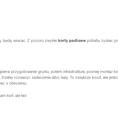
icy będą wracać. Z pozoru zwykłe
korty padlowe
potrafią zyskać p
ierw przygotowanie gruntu, potem infrastruktura, później montaż kon
k, trzeba rozważyć zadaszenie albo halę. To zwiększa koszt, ale jed
ać o obłożeniu.
m kort, ale też: