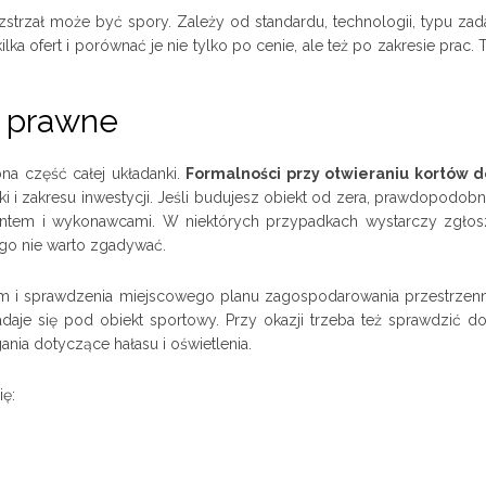
strzał może być spory. Zależy od standardu, technologii, typu zada
 ofert i porównać je nie tylko po cenie, ale też po zakresie prac. T
a prawne
na część całej układanki.
Formalności przy otwieraniu kortów d
łki i zakresu inwestycji. Jeśli budujesz obiekt od zera, prawdopodob
tantem i wykonawcami. W niektórych przypadkach wystarczy zgłos
go nie warto zgadywać.
ntem i sprawdzenia miejscowego planu zagospodarowania przestrzen
daje się pod obiekt sportowy. Przy okazji trzeba też sprawdzić d
ia dotyczące hałasu i oświetlenia.
ię: