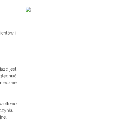
ientów i
jazd jest
ględniać
oniecznie
wietlenie
czynku i
jne.