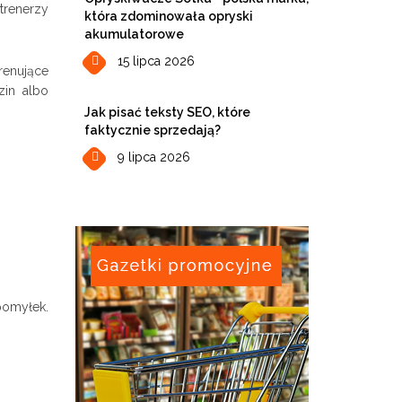
trenerzy
która zdominowała opryski
akumulatorowe
15 lipca 2026
renujące
zin albo
Jak pisać teksty SEO, które
faktycznie sprzedają?
9 lipca 2026
pomyłek.