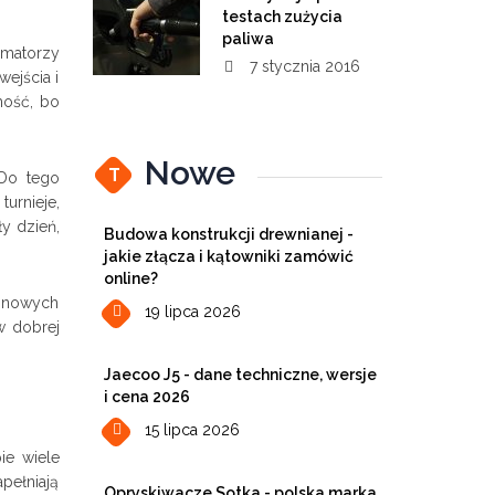
testach zużycia
paliwa
amatorzy
7 stycznia 2016
wejścia i
mość, bo
Nowe
T
 Do tego
urnieje,
y dzień,
Budowa konstrukcji drewnianej -
jakie złącza i kątowniki zamówić
online?
a nowych
19 lipca 2026
w dobrej
Jaecoo J5 - dane techniczne, wersje
i cena 2026
15 lipca 2026
ie wiele
pełniają
Opryskiwacze Sotka - polska marka,