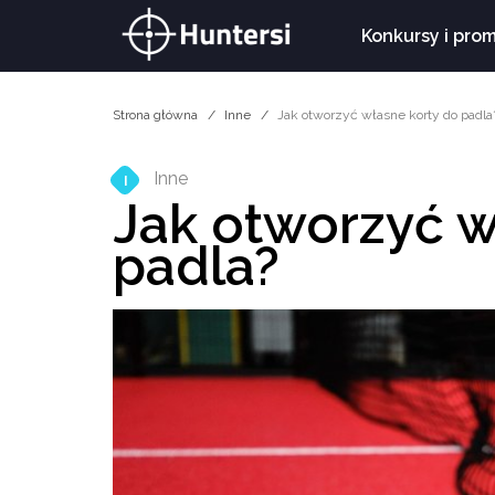
Konkursy i pro
Strona główna
Inne
Jak otworzyć własne korty do padla
Inne
I
Jak otworzyć w
padla?