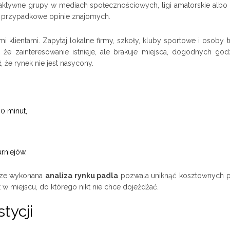
 aktywne grupy w mediach społecznościowych, ligi amatorskie albo 
ż przypadkowe opinie znajomych.
lientami. Zapytaj lokalne firmy, szkoły, kluby sportowe i osoby t
ę, że zainteresowanie istnieje, ale brakuje miejsca, dogodnych god
 że rynek nie jest nasycony.
0 minut,
rniejów.
brze wykonana
analiza rynku padla
pozwala uniknąć kosztownych 
kt w miejscu, do którego nikt nie chce dojeżdżać.
tycji