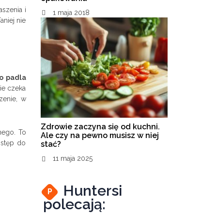
szenia i
1 maja 2018
aniej nie
o padla
nie czeka
zenie, w
Zdrowie zaczyna się od kuchni.
nego. To
Ale czy na pewno musisz w niej
ostęp do
stać?
11 maja 2025
Huntersi
P
polecają: