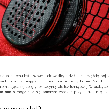
 kilka lat temu był niszową ciekawostką, a dziś coraz częściej poja
owych i osób szukających pomysłu na rentowny biznes. Nic dziw
ie nadająca się do gry rekreacyjnej, ale też turniejowej. W praktyc
do padla
mogą stać się solidnym źródłem przychodu i miejsce
wać w padel?